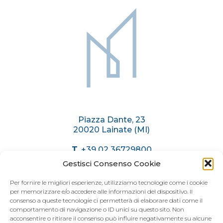
Sitemap
Piazza Dante, 23
20020 Lainate (MI)
T.
+39 02 36729800
C.
+39 375 6174071
Gestisci Consenso Cookie
info@immobiliaremariani.it
Per fornire le migliori esperienze, utilizziamo tecnologie come i cookie
per memorizzare e/o accedere alle informazioni del dispositivo. Il
consenso a queste tecnologie ci permetterà di elaborare dati come il
ORARI AGENZIA
comportamento di navigazione o ID unici su questo sito. Non
acconsentire o ritirare il consenso può influire negativamente su alcune