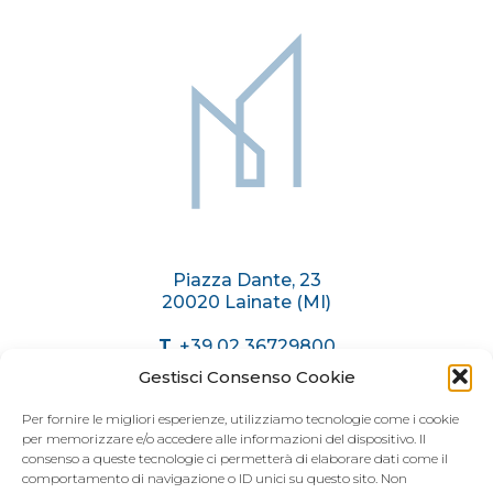
Sitemap
Piazza Dante, 23
20020 Lainate (MI)
T.
+39 02 36729800
C.
+39 375 6174071
Gestisci Consenso Cookie
info@immobiliaremariani.it
Per fornire le migliori esperienze, utilizziamo tecnologie come i cookie
per memorizzare e/o accedere alle informazioni del dispositivo. Il
consenso a queste tecnologie ci permetterà di elaborare dati come il
ORARI AGENZIA
comportamento di navigazione o ID unici su questo sito. Non