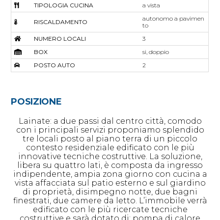
TIPOLOGIA CUCINA
a vista
autonomo a pavimen
RISCALDAMENTO
to
NUMERO LOCALI
3
BOX
si, doppio
POSTO AUTO
2
POSIZIONE
Lainate: a due passi dal centro città, comodo
con i principali servizi proponiamo splendido
tre locali posto al piano terra di un piccolo
contesto residenziale edificato con le più
innovative tecniche costruttive. La soluzione,
libera su quattro lati, è composta da ingresso
indipendente, ampia zona giorno con cucina a
vista affacciata sul patio esterno e sul giardino
di proprietà, disimpegno notte, due bagni
finestrati, due camere da letto. L’immobile verrà
edificato con le più ricercate tecniche
costruttive e sarà dotato di: pompa di calore