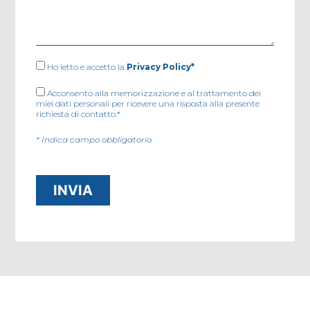
Ho letto e accetto la
Privacy Policy*
Acconsento alla memorizzazione e al trattamento dei
miei dati personali per ricevere una risposta alla presente
richiesta di contatto.*
* Indica campo obbligatorio.