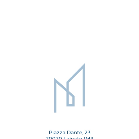
SUL SEMPIONE A NERVIANO
2.300 €
230 mq
Rif. Ner465
NERVIANO
Sitemap
Piazza Dante, 23
20020 Lainate (MI)