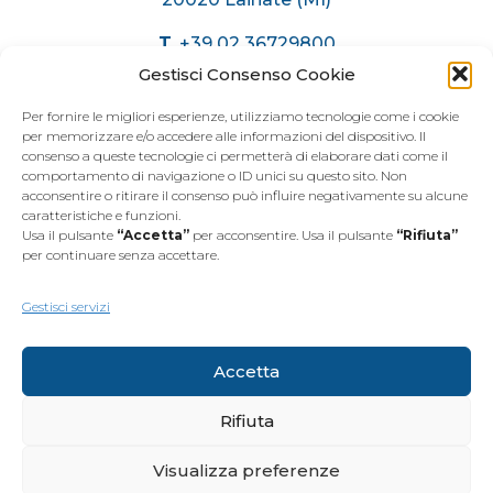
T.
+39 02 36729800
C.
+39 375 6174071
Gestisci Consenso Cookie
info@immobiliaremariani.it
Per fornire le migliori esperienze, utilizziamo tecnologie come i cookie
per memorizzare e/o accedere alle informazioni del dispositivo. Il
consenso a queste tecnologie ci permetterà di elaborare dati come il
ORARI AGENZIA
comportamento di navigazione o ID unici su questo sito. Non
acconsentire o ritirare il consenso può influire negativamente su alcune
caratteristiche e funzioni.
Dal
Lunedì
al
Venerdì
Usa il pulsante
“Accetta”
per acconsentire. Usa il pulsante
“Rifiuta”
dalle 9.00 alle 12.30
per continuare senza accettare.
dalle 15.00 alle 19.30
Sabato
dalle 9.00 alle 12.30
Gestisci servizi
Accetta
Rifiuta
Visualizza preferenze