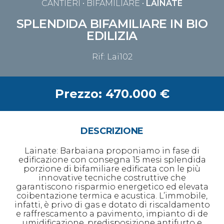
CANTIERI
• BIFAMILIARE •
LAINATE
SPLENDIDA BIFAMILIARE IN BIO
EDILIZIA
Rif: Lai102
Prezzo: 470.000 €
DESCRIZIONE
Lainate: Barbaiana proponiamo in fase di
edificazione con consegna 15 mesi splendida
porzione di bifamiliare edificata con le più
innovative tecniche costruttive che
garantiscono risparmio energetico ed elevata
coibentazione termica e acustica. L’immobile,
infatti, è privo di gas e dotato di riscaldamento
e raffrescamento a pavimento, impianto di de
umidificazione, predisposizione antifurto e