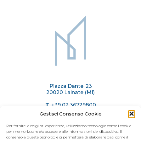
Rif. LAI597
LAINATE
Sitemap
Piazza Dante, 23
20020 Lainate (MI)
T.
+39 02 36729800
C.
+39 375 6174071
Gestisci Consenso Cookie
info@immobiliaremariani.it
Per fornire le migliori esperienze, utilizziamo tecnologie come i cookie
per memorizzare e/o accedere alle informazioni del dispositivo. Il
consenso a queste tecnologie ci permetterà di elaborare dati come il