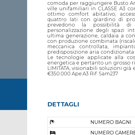
comoda per raggiungere Busto Ars
ville unifamiliari in CLASSE A3 co
ottimo comfort abitativo, acce
quattro lati con giardino di pro
prevedono la possibilità di 
personalizzazione degli spazi in
ultima generazione, caldaia a co
con produzione combinata (riscald
meccanica controllata, impian
predisposizione aria condizionata e
Le tecnologie applicate alla cos
energetica e pertanto un grosso ri
LIMITATA, visionabili soluzioni già
€350.000 Ape:A3 Rif: Sam237
DETTAGLI
NUMERO BAGNI
NUMERO CAMER