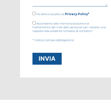
Ho letto e accetto la
Privacy Policy*
Acconsento alla memorizzazione e al
trattamento dei miei dati personali per ricevere una
risposta alla presente richiesta di contatto.*
* Indica campo obbligatorio.