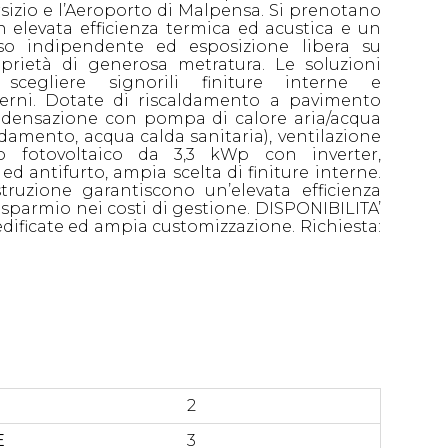
izio e l’Aeroporto di Malpensa. Si prenotano
n elevata efficienza termica ed acustica e un
sso indipendente ed esposizione libera su
prietà di generosa metratura. Le soluzioni
scegliere signorili finiture interne e
terni. Dotate di riscaldamento a pavimento
ndensazione con pompa di calore aria/acqua
amento, acqua calda sanitaria), ventilazione
to fotovoltaico da 3,3 kWp con inverter,
d antifurto, ampia scelta di finiture interne.
truzione garantiscono un’elevata efficienza
sparmio nei costi di gestione. DISPONIBILITA’
 edificate ed ampia customizzazione. Richiesta:
2
E
3