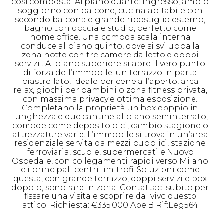
cosi composta: Al piano quarto: ingresso, ampio
soggiorno con balcone, cucina abitabile con
secondo balcone e grande ripostiglio esterno,
bagno con doccia e studio, perfetto come
home office. Una comoda scala interna
conduce al piano quinto, dove si sviluppa la
zona notte con tre camere da letto e doppi
servizi . Al piano superiore si apre il vero punto
di forza dell’immobile: un terrazzo in parte
piastrellato, ideale per cene all’aperto, area
relax, giochi per bambini o zona fitness privata,
con massima privacy e ottima esposizione.
Completano la proprietà un box doppio in
lunghezza e due cantine al piano seminterrato,
comode come deposito bici, cambio stagione o
attrezzature varie. L’immobile si trova in un’area
residenziale servita da mezzi pubblici, stazione
ferroviaria, scuole, supermercati e Nuovo
Ospedale, con collegamenti rapidi verso Milano
e i principali centri limitrofi. Soluzioni come
questa, con grande terrazzo, doppi servizi e box
doppio, sono rare in zona. Contattaci subito per
fissare una visita e scoprire dal vivo questo
attico. Richiesta: €335.000 Ape:B Rif:Leg564