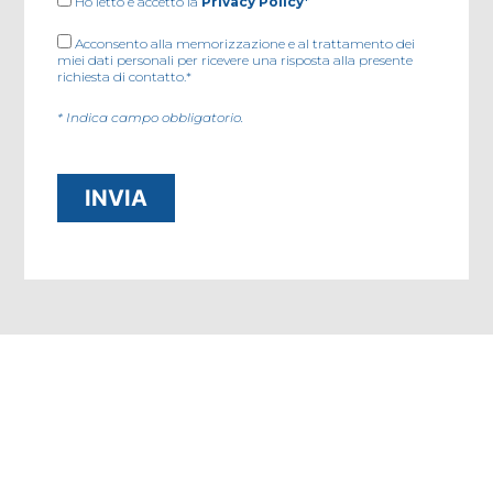
Ho letto e accetto la
Privacy Policy*
Acconsento alla memorizzazione e al trattamento dei
miei dati personali per ricevere una risposta alla presente
richiesta di contatto.*
* Indica campo obbligatorio.