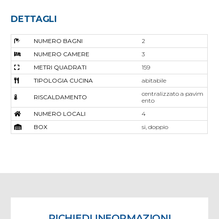
DETTAGLI
NUMERO BAGNI
2
NUMERO CAMERE
3
METRI QUADRATI
159
TIPOLOGIA CUCINA
abitabile
centralizzato a pavim
RISCALDAMENTO
ento
NUMERO LOCALI
4
BOX
si, doppio
RICHIEDI INFORMAZIONI