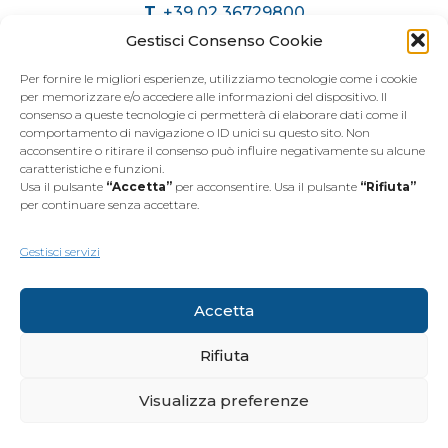
T.
+39 02 36729800
C.
+39 375 6174071
Gestisci Consenso Cookie
info@immobiliaremariani.it
Per fornire le migliori esperienze, utilizziamo tecnologie come i cookie
per memorizzare e/o accedere alle informazioni del dispositivo. Il
consenso a queste tecnologie ci permetterà di elaborare dati come il
ORARI AGENZIA
comportamento di navigazione o ID unici su questo sito. Non
acconsentire o ritirare il consenso può influire negativamente su alcune
caratteristiche e funzioni.
Dal
Lunedì
al
Venerdì
Usa il pulsante
“Accetta”
per acconsentire. Usa il pulsante
“Rifiuta”
dalle 9.00 alle 12.30
per continuare senza accettare.
dalle 15.00 alle 19.30
Sabato
dalle 9.00 alle 12.30
Gestisci servizi
Accetta
Rifiuta
Visualizza preferenze
© 2026 Mariani Immobiliare S.a.s. di P.G. Mariani & C. • P. IVA
11130180968 • REA MI - 2581267 • Registro Imprese di Milano Monza