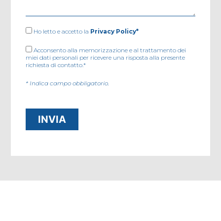
Ho letto e accetto la
Privacy Policy*
Acconsento alla memorizzazione e al trattamento dei
miei dati personali per ricevere una risposta alla presente
richiesta di contatto.*
* Indica campo obbligatorio.