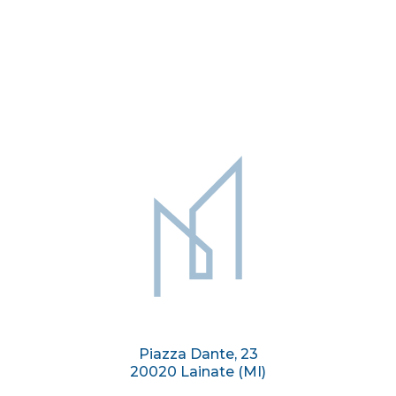
118.000 €
60 mq
1
2
Rif. Cor471
CORNAREDO
Sitemap
Piazza Dante, 23
20020 Lainate (MI)