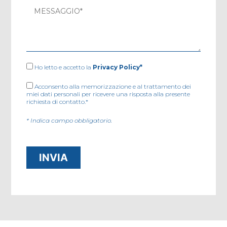
Ho letto e accetto la
Privacy Policy*
Acconsento alla memorizzazione e al trattamento dei
miei dati personali per ricevere una risposta alla presente
richiesta di contatto.*
* Indica campo obbligatorio.