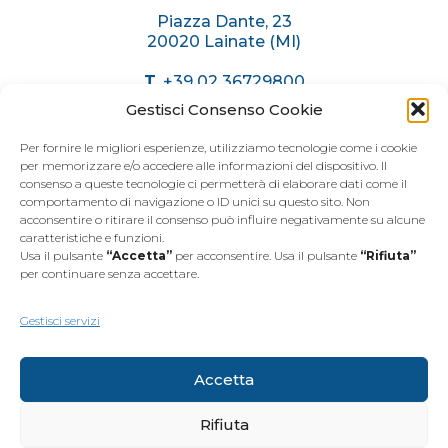
Piazza Dante, 23
20020 Lainate (MI)
T.
+39 02 36729800
C.
+39 375 6174071
Gestisci Consenso Cookie
info@immobiliaremariani.it
Per fornire le migliori esperienze, utilizziamo tecnologie come i cookie
per memorizzare e/o accedere alle informazioni del dispositivo. Il
consenso a queste tecnologie ci permetterà di elaborare dati come il
ORARI AGENZIA
comportamento di navigazione o ID unici su questo sito. Non
acconsentire o ritirare il consenso può influire negativamente su alcune
caratteristiche e funzioni.
Dal
Lunedì
al
Venerdì
Usa il pulsante
“Accetta”
per acconsentire. Usa il pulsante
“Rifiuta”
dalle 9.00 alle 12.30
per continuare senza accettare.
dalle 15.00 alle 19.30
Sabato
dalle 9.00 alle 12.30
Gestisci servizi
Accetta
Rifiuta