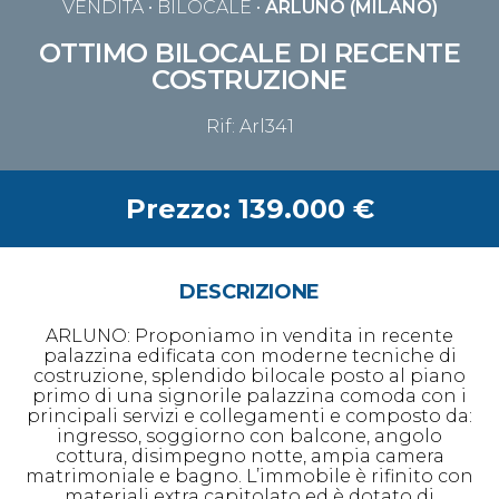
VENDITA
• BILOCALE •
ARLUNO (MILANO)
OTTIMO BILOCALE DI RECENTE
COSTRUZIONE
Rif: Arl341
Prezzo: 139.000 €
DESCRIZIONE
ARLUNO: Proponiamo in vendita in recente
palazzina edificata con moderne tecniche di
costruzione, splendido bilocale posto al piano
primo di una signorile palazzina comoda con i
principali servizi e collegamenti e composto da:
ingresso, soggiorno con balcone, angolo
cottura, disimpegno notte, ampia camera
matrimoniale e bagno. L’immobile è rifinito con
materiali extra capitolato ed è dotato di