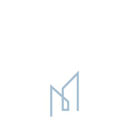
VENDITA
OTTIMO BILOCALE DI RECENTE
COSTRUZIONE
139.000 €
64 mq
1
1
Rif. Arl341
ARLUNO
Sitemap