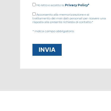
Ho letto e accetto la
Privacy Policy*
Acconsento alla memorizzazione e al
trattamento dei miei dati personali per ricevere una
risposta alla presente richiesta di contatto.*
* Indica campo obbligatorio.