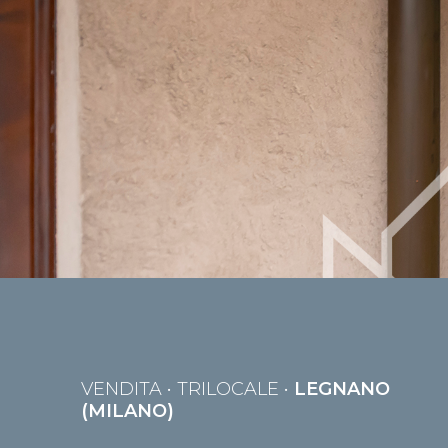
VENDITA
• TRILOCALE •
LEGNANO
(MILANO)