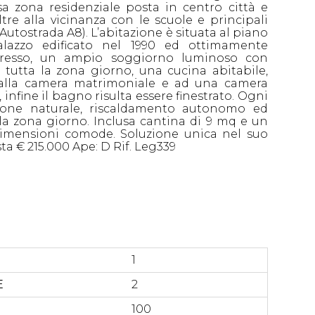
osa zona residenziale posta in centro città e
 oltre alla vicinanza con le scuole e principali
Autostrada A8). L’abitazione è situata al piano
azzo edificato nel 1990 ed ottimamente
resso, un ampio soggiorno luminoso con
e tutta la zona giorno, una cucina abitabile,
alla camera matrimoniale e ad una camera
infine il bagno risulta essere finestrato. Ogni
ione naturale, riscaldamento autonomo ed
la zona giorno. Inclusa cantina di 9 mq e un
imensioni comode. Soluzione unica nel suo
ta € 215.000 Ape: D Rif. Leg339
1
E
2
100