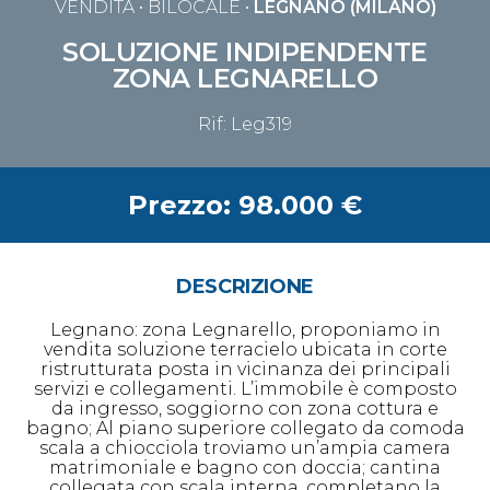
VENDITA
• BILOCALE •
LEGNANO (MILANO)
SOLUZIONE INDIPENDENTE
ZONA LEGNARELLO
Rif: Leg319
Prezzo: 98.000 €
DESCRIZIONE
Legnano: zona Legnarello, proponiamo in
vendita soluzione terracielo ubicata in corte
ristrutturata posta in vicinanza dei principali
servizi e collegamenti. L’immobile è composto
da ingresso, soggiorno con zona cottura e
bagno; Al piano superiore collegato da comoda
scala a chiocciola troviamo un’ampia camera
matrimoniale e bagno con doccia; cantina
collegata con scala interna. completano la