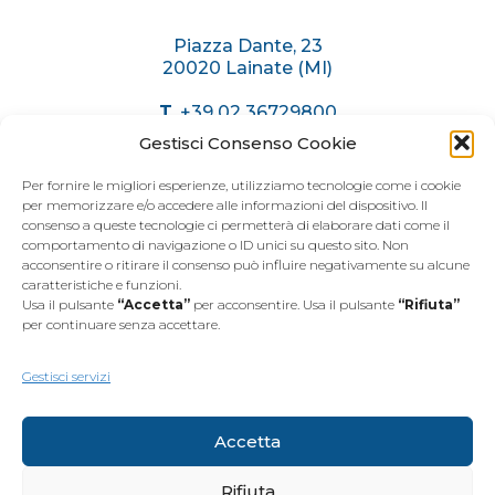
Piazza Dante, 23
20020 Lainate (MI)
T.
+39 02 36729800
C.
+39 375 6174071
Gestisci Consenso Cookie
info@immobiliaremariani.it
Per fornire le migliori esperienze, utilizziamo tecnologie come i cookie
per memorizzare e/o accedere alle informazioni del dispositivo. Il
consenso a queste tecnologie ci permetterà di elaborare dati come il
ORARI AGENZIA
comportamento di navigazione o ID unici su questo sito. Non
acconsentire o ritirare il consenso può influire negativamente su alcune
caratteristiche e funzioni.
Dal
Lunedì
al
Venerdì
Usa il pulsante
“Accetta”
per acconsentire. Usa il pulsante
“Rifiuta”
dalle 9.00 alle 12.30
per continuare senza accettare.
dalle 15.00 alle 19.30
Sabato
dalle 9.00 alle 12.30
Gestisci servizi
Accetta
Rifiuta