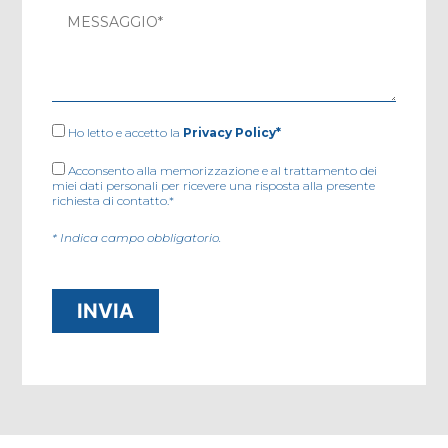
Ho letto e accetto la
Privacy Policy*
Acconsento alla memorizzazione e al trattamento dei
miei dati personali per ricevere una risposta alla presente
richiesta di contatto.*
* Indica campo obbligatorio.