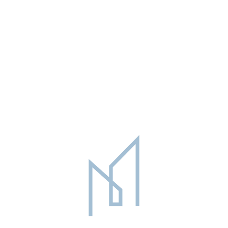
VENDITA
ATTICO SU TRE LIVELLI CON
CON GRANDE TERRAZZO E BOX
DOPPIO
335.000 €
159 mq
2
3
Rif. LEG564
LEGNANO
Sitemap