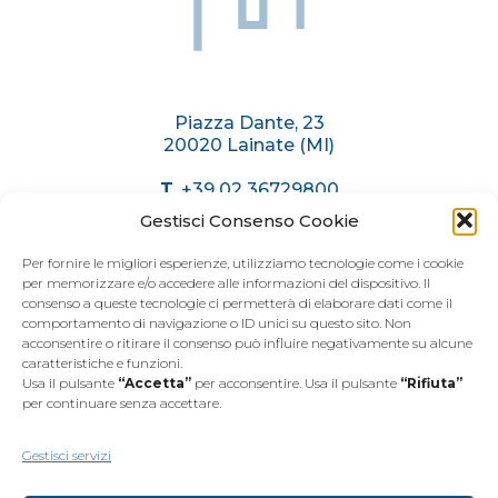
Sitemap
Piazza Dante, 23
20020 Lainate (MI)
T.
+39 02 36729800
C.
+39 375 6174071
Gestisci Consenso Cookie
info@immobiliaremariani.it
Per fornire le migliori esperienze, utilizziamo tecnologie come i cookie
per memorizzare e/o accedere alle informazioni del dispositivo. Il
consenso a queste tecnologie ci permetterà di elaborare dati come il
ORARI AGENZIA
comportamento di navigazione o ID unici su questo sito. Non
acconsentire o ritirare il consenso può influire negativamente su alcune
caratteristiche e funzioni.
Dal
Lunedì
al
Venerdì
Usa il pulsante
“Accetta”
per acconsentire. Usa il pulsante
“Rifiuta”
dalle 9.00 alle 12.30
per continuare senza accettare.
dalle 15.00 alle 19.30
Sabato
dalle 9.00 alle 12.30
Gestisci servizi