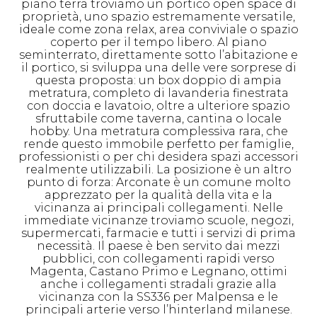
piano terra troviamo un portico open space di
proprietà, uno spazio estremamente versatile,
ideale come zona relax, area conviviale o spazio
coperto per il tempo libero. Al piano
seminterrato, direttamente sotto l’abitazione e
il portico, si sviluppa una delle vere sorprese di
questa proposta: un box doppio di ampia
metratura, completo di lavanderia finestrata
con doccia e lavatoio, oltre a ulteriore spazio
sfruttabile come taverna, cantina o locale
hobby. Una metratura complessiva rara, che
rende questo immobile perfetto per famiglie,
professionisti o per chi desidera spazi accessori
realmente utilizzabili. La posizione è un altro
punto di forza: Arconate è un comune molto
apprezzato per la qualità della vita e la
vicinanza ai principali collegamenti. Nelle
immediate vicinanze troviamo scuole, negozi,
supermercati, farmacie e tutti i servizi di prima
necessità. Il paese è ben servito dai mezzi
pubblici, con collegamenti rapidi verso
Magenta, Castano Primo e Legnano, ottimi
anche i collegamenti stradali grazie alla
vicinanza con la SS336 per Malpensa e le
principali arterie verso l’hinterland milanese.