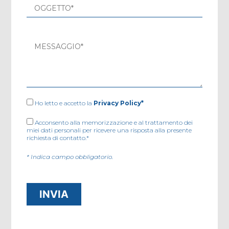
Ho letto e accetto la
Privacy Policy*
Acconsento alla memorizzazione e al trattamento dei
miei dati personali per ricevere una risposta alla presente
richiesta di contatto.*
* Indica campo obbligatorio.