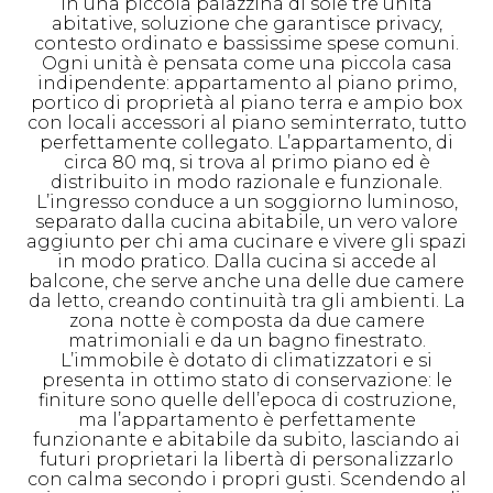
in una piccola palazzina di sole tre unità
abitative, soluzione che garantisce privacy,
contesto ordinato e bassissime spese comuni.
Ogni unità è pensata come una piccola casa
indipendente: appartamento al piano primo,
portico di proprietà al piano terra e ampio box
con locali accessori al piano seminterrato, tutto
perfettamente collegato. L’appartamento, di
circa 80 mq, si trova al primo piano ed è
distribuito in modo razionale e funzionale.
L’ingresso conduce a un soggiorno luminoso,
separato dalla cucina abitabile, un vero valore
aggiunto per chi ama cucinare e vivere gli spazi
in modo pratico. Dalla cucina si accede al
balcone, che serve anche una delle due camere
da letto, creando continuità tra gli ambienti. La
zona notte è composta da due camere
matrimoniali e da un bagno finestrato.
L’immobile è dotato di climatizzatori e si
presenta in ottimo stato di conservazione: le
finiture sono quelle dell’epoca di costruzione,
ma l’appartamento è perfettamente
funzionante e abitabile da subito, lasciando ai
futuri proprietari la libertà di personalizzarlo
con calma secondo i propri gusti. Scendendo al