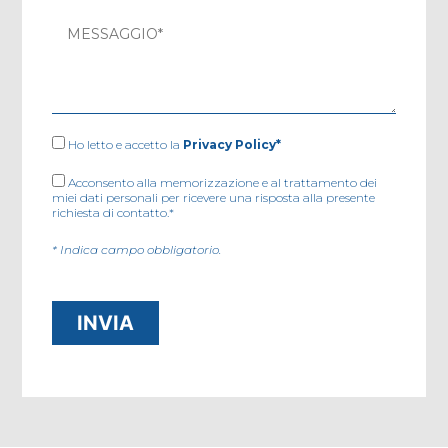
Ho letto e accetto la
Privacy Policy*
Acconsento alla memorizzazione e al trattamento dei
miei dati personali per ricevere una risposta alla presente
richiesta di contatto.*
* Indica campo obbligatorio.