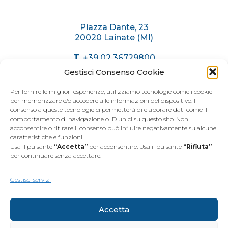
Sitemap
Piazza Dante, 23
20020 Lainate (MI)
T.
+39 02 36729800
C.
+39 375 6174071
Gestisci Consenso Cookie
info@immobiliaremariani.it
Per fornire le migliori esperienze, utilizziamo tecnologie come i cookie
per memorizzare e/o accedere alle informazioni del dispositivo. Il
consenso a queste tecnologie ci permetterà di elaborare dati come il
ORARI AGENZIA
comportamento di navigazione o ID unici su questo sito. Non
acconsentire o ritirare il consenso può influire negativamente su alcune
caratteristiche e funzioni.
Dal
Lunedì
al
Venerdì
Usa il pulsante
“Accetta”
per acconsentire. Usa il pulsante
“Rifiuta”
dalle 9.00 alle 12.30
per continuare senza accettare.
dalle 15.00 alle 19.30
Sabato
dalle 9.00 alle 12.30
Gestisci servizi
Accetta