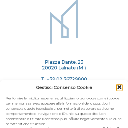
Sitemap
Piazza Dante, 23
20020 Lainate (MI)
T.
+39 02 36729800
C.
+39 375 6174071
Gestisci Consenso Cookie
info@immobiliaremariani.it
Per fornire le migliori esperienze, utilizziamo tecnologie come i cookie
per memorizzare e/o accedere alle informazioni del dispositivo. Il
consenso a queste tecnologie ci permetterà di elaborare dati come il
ORARI AGENZIA
comportamento di navigazione o ID unici su questo sito. Non
acconsentire o ritirare il consenso può influire negativamente su alcune
caratteristiche e funzioni.
Dal
Lunedì
al
Venerdì