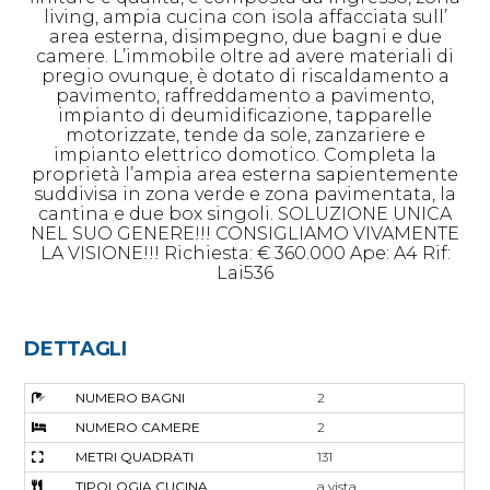
living, ampia cucina con isola affacciata sull’
area esterna, disimpegno, due bagni e due
camere. L’immobile oltre ad avere materiali di
pregio ovunque, è dotato di riscaldamento a
pavimento, raffreddamento a pavimento,
impianto di deumidificazione, tapparelle
motorizzate, tende da sole, zanzariere e
impianto elettrico domotico. Completa la
proprietà l’ampia area esterna sapientemente
suddivisa in zona verde e zona pavimentata, la
cantina e due box singoli. SOLUZIONE UNICA
NEL SUO GENERE!!! CONSIGLIAMO VIVAMENTE
LA VISIONE!!! Richiesta: € 360.000 Ape: A4 Rif:
Lai536
DETTAGLI
NUMERO BAGNI
2
NUMERO CAMERE
2
METRI QUADRATI
131
TIPOLOGIA CUCINA
a vista