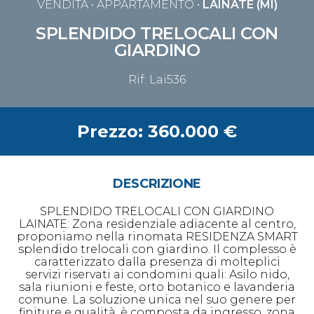
VENDITA
• APPARTAMENTO •
LAINATE (MI)
SPLENDIDO TRELOCALI CON
GIARDINO
Rif: Lai536
Prezzo: 360.000 €
DESCRIZIONE
SPLENDIDO TRELOCALI CON GIARDINO
LAINATE: Zona residenziale adiacente al centro,
proponiamo nella rinomata RESIDENZA SMART
splendido trelocali con giardino. Il complesso è
caratterizzato dalla presenza di molteplici
servizi riservati ai condomini quali: Asilo nido,
sala riunioni e feste, orto botanico e lavanderia
comune. La soluzione unica nel suo genere per
finiture e qualità, è composta da ingresso, zona