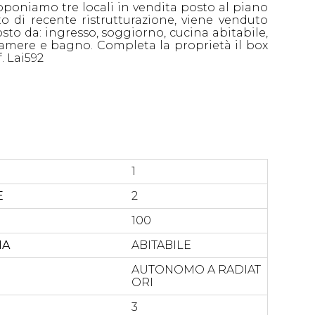
oponiamo tre locali in vendita posto al piano
o di recente ristrutturazione, viene venduto
to da: ingresso, soggiorno, cucina abitabile,
amere e bagno. Completa la proprietà il box
. Lai592
1
E
2
100
NA
ABITABILE
AUTONOMO A RADIAT
ORI
3