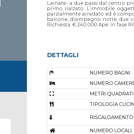
I
Lainate- a due passi dal centro pr
primo rialzato. L’immobile oggett
parzialmente arredato ed è compos
balcone, disimpegno notte, due c
Richiesta: € 240.000 Ape: In fase Rif
DETTAGLI
NUMERO BAGNI
NUMERO CAMER
METRI QUADRATI
TIPOLOGIA CUCI
RISCALDAMENTO
NUMERO LOCALI