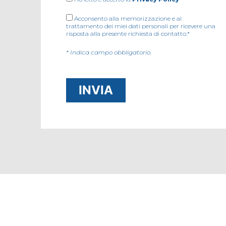
Acconsento alla memorizzazione e al
trattamento dei miei dati personali per ricevere una
risposta alla presente richiesta di contatto.*
* Indica campo obbligatorio.