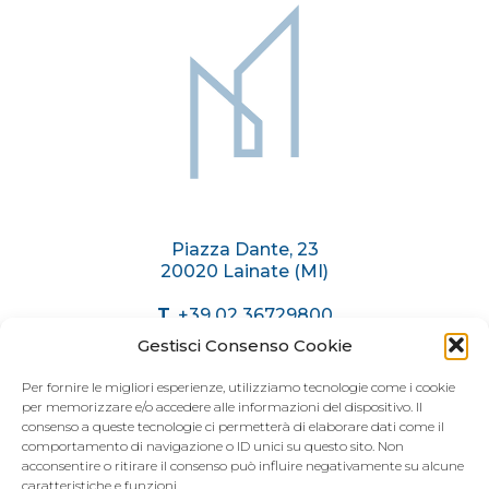
Sitemap
Piazza Dante, 23
20020 Lainate (MI)
T.
+39 02 36729800
C.
+39 375 6174071
Gestisci Consenso Cookie
info@immobiliaremariani.it
Per fornire le migliori esperienze, utilizziamo tecnologie come i cookie
per memorizzare e/o accedere alle informazioni del dispositivo. Il
consenso a queste tecnologie ci permetterà di elaborare dati come il
ORARI AGENZIA
comportamento di navigazione o ID unici su questo sito. Non
acconsentire o ritirare il consenso può influire negativamente su alcune
caratteristiche e funzioni.