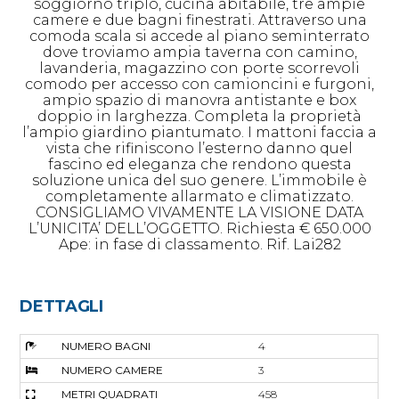
soggiorno triplo, cucina abitabile, tre ampie
camere e due bagni finestrati. Attraverso una
comoda scala si accede al piano seminterrato
dove troviamo ampia taverna con camino,
lavanderia, magazzino con porte scorrevoli
comodo per accesso con camioncini e furgoni,
ampio spazio di manovra antistante e box
doppio in larghezza. Completa la proprietà
l’ampio giardino piantumato. I mattoni faccia a
vista che rifiniscono l’esterno danno quel
fascino ed eleganza che rendono questa
soluzione unica del suo genere. L’immobile è
completamente allarmato e climatizzato.
CONSIGLIAMO VIVAMENTE LA VISIONE DATA
L’UNICITA’ DELL’OGGETTO. Richiesta € 650.000
Ape: in fase di classamento. Rif. Lai282
DETTAGLI
NUMERO BAGNI
4
NUMERO CAMERE
3
METRI QUADRATI
458