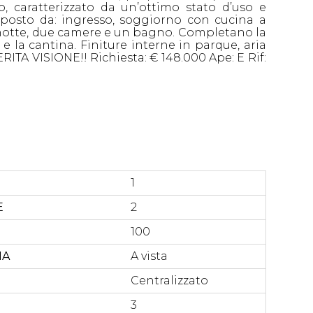
o, caratterizzato da un’ottimo stato d’uso e
osto da: ingresso, soggiorno con cucina a
 notte, due camere e un bagno. Completano la
 e la cantina. Finiture interne in parque, aria
ITA VISIONE!! Richiesta: € 148.000 Ape: E Rif:
1
E
2
100
NA
A vista
Centralizzato
3