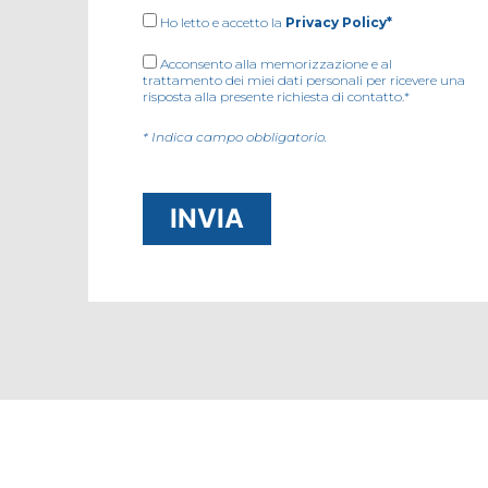
Ho letto e accetto la
Privacy Policy*
Acconsento alla memorizzazione e al
trattamento dei miei dati personali per ricevere una
risposta alla presente richiesta di contatto.*
* Indica campo obbligatorio.