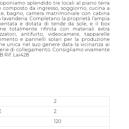
roponiamo splendido tre locali al piano terra
 è composto da ingresso, soggiorno, cucina a
otte, bagno, camera matrimoniale con cabina
o lavanderia. Completano la proprietà l’ampia
entata e dotata di tende da sole, e il box
ne totalmente rifinita con materiali extra
zatori, antifurto, videocamere, tapparelle
imento e pannelli solari per la produzione
one unica nel suo genere data la vicinanza ai
arterie di collegamento. Consigliamo vivamente
B Rif: Lai428
2
E
2
120