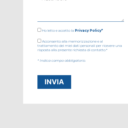
Ho letto e accetto la
Privacy Policy*
Acconsento alla memorizzazione e al
trattamento dei miei dati personali per ricevere una
risposta alla presente richiesta di contatto.*
* Indica campo obbligatorio.