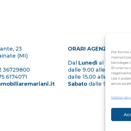
ante, 23
ORARI AGENZIA
Per fornire 
inate (MI)
memorizzare 
Dal
Lunedì
al
Venerdì
tecnologie 
ID unici su 
2 36729800
dalle 9.00 alle 12.30
negativamen
75 6174071
dalle 15.00 alle 19.30
Usa il puls
mobiliaremariani.it
Sabato
dalle 9.00 alle 1
senza accet
Gestisci serv
Ac