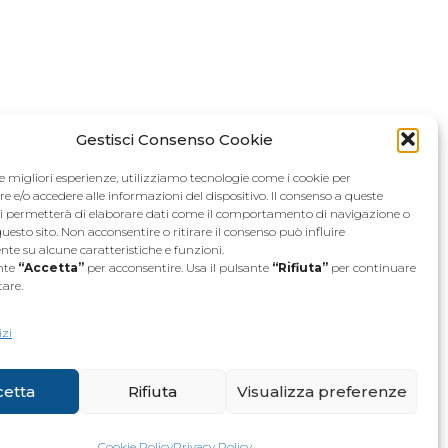
Gestisci Consenso Cookie
le migliori esperienze, utilizziamo tecnologie come i cookie per
e/o accedere alle informazioni del dispositivo. Il consenso a queste
ci permetterà di elaborare dati come il comportamento di navigazione o
questo sito. Non acconsentire o ritirare il consenso può influire
te su alcune caratteristiche e funzioni.
ante
“Accetta”
per acconsentire. Usa il pulsante
“Rifiuta”
per continuare
2.30
tare.
izi
cetta
Rifiuta
Visualizza preferenze
Cookie Policy
Privacy Policy