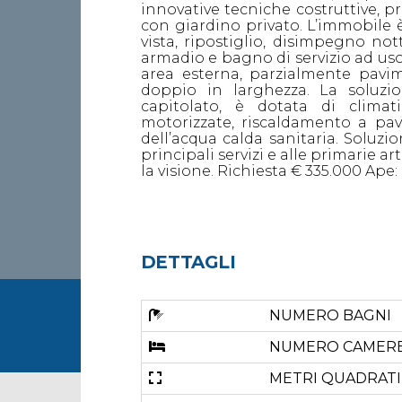
innovative tecniche costruttive, p
con giardino privato. L’immobile
vista, ripostiglio, disimpegno n
armadio e bagno di servizio ad us
area esterna, parzialmente pavim
doppio in larghezza. La soluzio
capitolato, è dotata di climatiz
motorizzate, riscaldamento a pav
dell’acqua calda sanitaria. Soluzi
principali servizi e alle primarie 
la visione. Richiesta € 335.000 Ape: 
DETTAGLI
NUMERO BAGNI
NUMERO CAMER
METRI QUADRATI