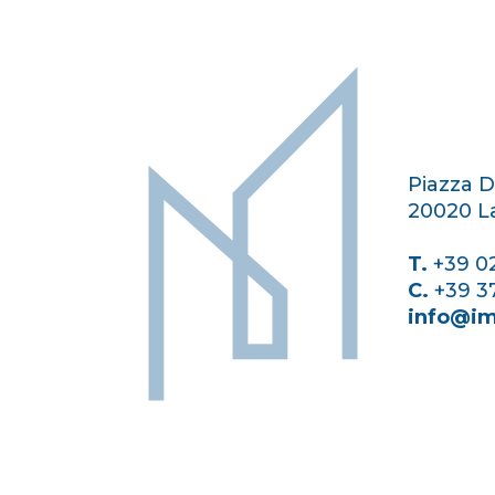
Piazza D
20020 La
T.
+39 0
C.
+39 3
info@im
Sitemap