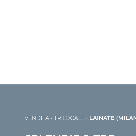
VENDITA
• TRILOCALE •
LAINATE (MILA